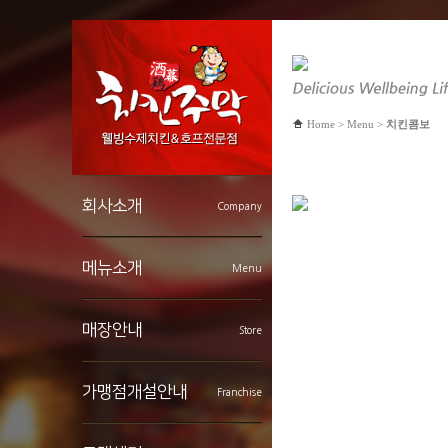
Home > Menu >
치킨콤보
회사소개
Company
인사말
메뉴소개
Menu
연혁
BI소개
브랜드컨셉
치킨특선
매장안내
Store
찾아오시는길
순살치킨
치킨콤보
볶음 탕요리
매장찾기
가맹점개설안내
Franchise
샐러드 마른안주
인테리어
주류
가맹점 성공사례
개설절차