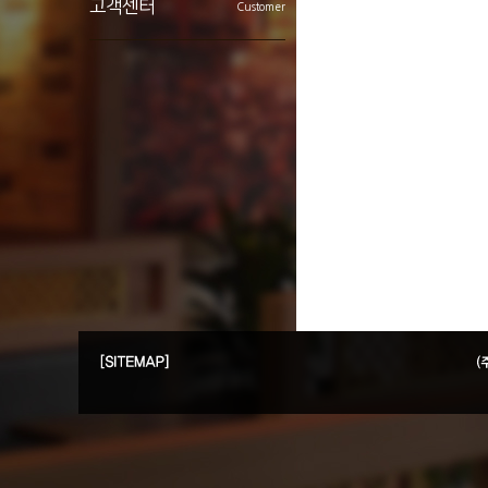
고객센터
Customer
창엊조건
개설비용
치킨주막의 성공요소
공지사항
시스템경쟁력
보도자료
창업상담
수상내역